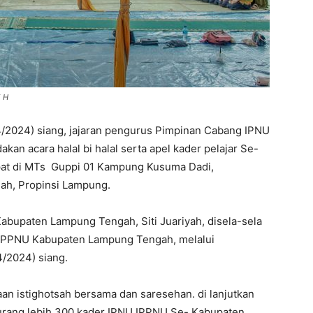
5 H
4/2024) siang, jajaran pengurus Pimpinan Cabang IPNU
 acara halal bi halal serta apel kader pelajar Se-
at di MTs Guppi 01 Kampung Kusuma Dadi,
ah, Propinsi Lampung.
abupaten Lampung Tengah, Siti Juariyah, disela-sela
NU IPPNU Kabupaten Lampung Tengah, melalui
/2024) siang.
an istighotsah bersama dan saresehan. di lanjutkan
i kurang lebih 300 kader IPNU IPPNU Se- Kabupaten