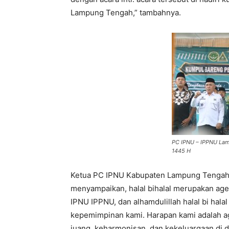
Lampung Tengah,” tambahnya.
PC IPNU – IPPNU Lamp
1445 H
Ketua PC IPNU Kabupaten Lampung Tengah
menyampaikan, halal bihalal merupakan age
IPNU IPPNU, dan alhamdulillah halal bi hal
kepemimpinan kami. Harapan kami adalah a
juang, keharmonisan, dan kekeluargaan di 