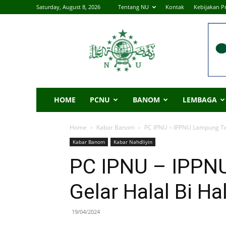
Saturday, August 8, 2026
Tentang NU
Kontak
Kebijakan Pr
|
NU
Online
Lampung
Tengah
HOME
PCNU
BANOM
LEMBAGA
Home
Kabar Banom
PC IPNU – IPPNU Lampung Ten
Kabar Banom
Kabar Nahdliyin
PC IPNU – IPPN
Gelar Halal Bi Ha
19/04/2024