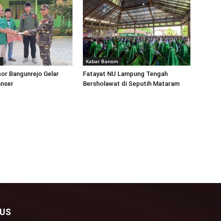
m
Kabar Banom
or Bangunrejo Gelar
Fatayat NU Lampung Tengah
anser
Bersholawat di Seputih Mataram
 US