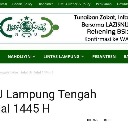
ivasi
Cookie Policy
Disclaimer
DMCA Notice & Policy
Periklanan
Downl
NAHDLIYIN
LINTAS LAMPUNG
PESANTREN
B
gah Gelar Halal Bi Halal 1445 H
U Lampung Tengah
lal 1445 H
366
0