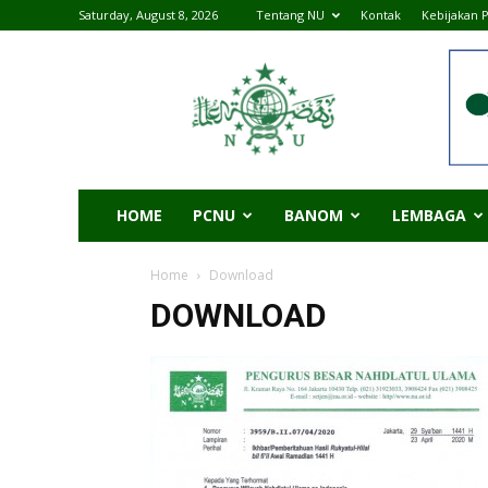
Saturday, August 8, 2026
Tentang NU
Kontak
Kebijakan P
|
NU
Online
Lampung
Tengah
HOME
PCNU
BANOM
LEMBAGA
Home
Download
DOWNLOAD