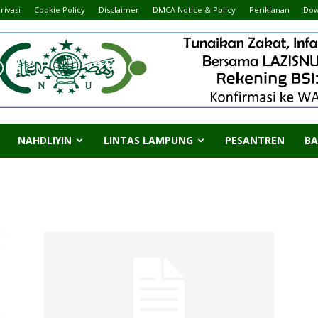
rivasi
Cookie Policy
Disclaimer
DMCA Notice & Policy
Periklanan
Dow
NAHDLIYIN
LINTAS LAMPUNG
PESANTREN
BA