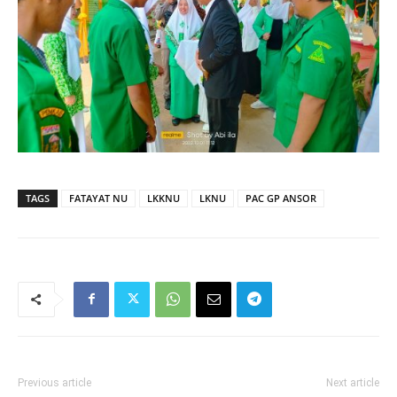
TAGS
FATAYAT NU
LKKNU
LKNU
PAC GP ANSOR
Previous article
Next article