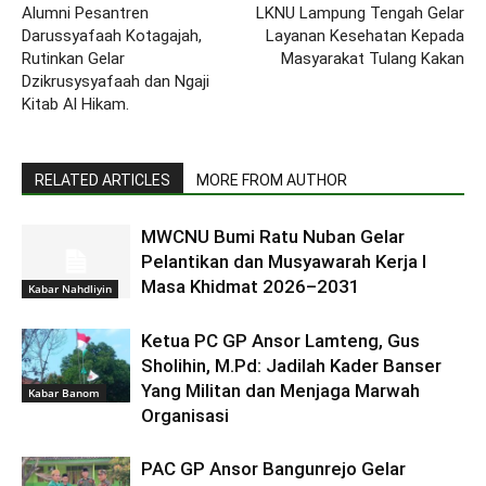
Alumni Pesantren
LKNU Lampung Tengah Gelar
Darussyafaah Kotagajah,
Layanan Kesehatan Kepada
Rutinkan Gelar
Masyarakat Tulang Kakan
Dzikrusysyafaah dan Ngaji
Kitab Al Hikam.
RELATED ARTICLES
MORE FROM AUTHOR
MWCNU Bumi Ratu Nuban Gelar
Pelantikan dan Musyawarah Kerja I
Masa Khidmat 2026–2031
Kabar Nahdliyin
Ketua PC GP Ansor Lamteng, Gus
Sholihin, M.Pd: Jadilah Kader Banser
Yang Militan dan Menjaga Marwah
Kabar Banom
Organisasi
PAC GP Ansor Bangunrejo Gelar