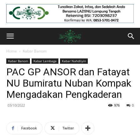
Home
Kabar Banom
Kabar Banom
Kabar Lembaga
Kabar Nahdliyin
PAC GP ANSOR dan Fatayat
NU Bumiratu Nuban Kompak
Mengadakan Pengkaderan
03/10/2022
976
0
Facebook
Twitter