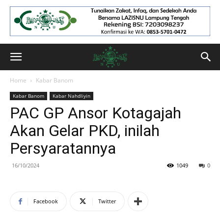
Home
Kabar Banom
Kabar Banom
Kabar Nahdliyin
PAC GP Ansor Kotagajah
Akan Gelar PKD, inilah
Persyaratannya
16/10/2024
1049
0
Facebook
Twitter