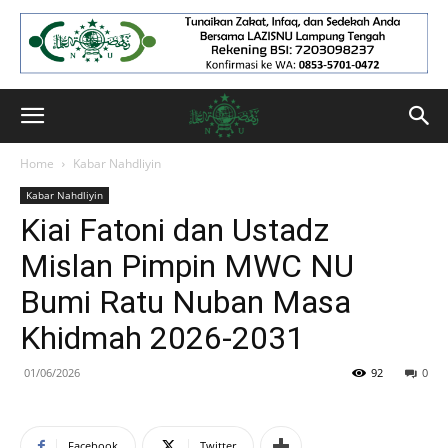
Home
Kabar Nahdliyin
Kabar Nahdliyin
Kiai Fatoni dan Ustadz
Mislan Pimpin MWC NU
Bumi Ratu Nuban Masa
Khidmah 2026-2031
01/06/2026
92
0
Facebook
Twitter