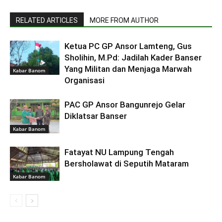
RELATED ARTICLES
MORE FROM AUTHOR
Ketua PC GP Ansor Lamteng, Gus
Sholihin, M.Pd: Jadilah Kader Banser
Yang Militan dan Menjaga Marwah
Kabar Banom
Organisasi
PAC GP Ansor Bangunrejo Gelar
Diklatsar Banser
Kabar Banom
Fatayat NU Lampung Tengah
Bersholawat di Seputih Mataram
Kabar Banom