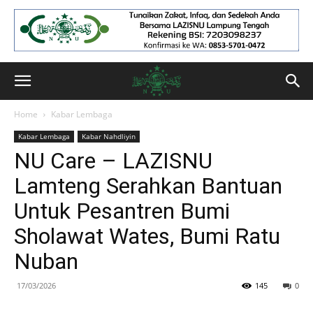
Home
Kabar Lembaga
Kabar Lembaga
Kabar Nahdliyin
NU Care – LAZISNU
Lamteng Serahkan Bantuan
Untuk Pesantren Bumi
Sholawat Wates, Bumi Ratu
Nuban
17/03/2026
145
0