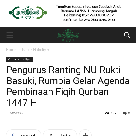
Home
Kabar Nahdliyin
Kabar Nahdliyin
Pengurus Ranting NU Rukti
Basuki, Rumbia Gelar Agenda
Pembinaan Fiqih Qurban
1447 H
17/05/2026
127
0
Facebook
Twitter