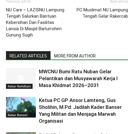
Previous article
Next article
NU Care – LAZISNU Lampung
PC Muslimat NU Lampung
Tengah Salurkan Bantuan
Tengah Gelar Rakercab
Kebersihan Dan Fasilitas
Lansia Di Masjid Baiturrohim
Gunung Sugih
RELATED ARTICLES
MORE FROM AUTHOR
MWCNU Bumi Ratu Nuban Gelar
Pelantikan dan Musyawarah Kerja I
Masa Khidmat 2026–2031
Kabar Nahdliyin
Ketua PC GP Ansor Lamteng, Gus
Sholihin, M.Pd: Jadilah Kader Banser
Yang Militan dan Menjaga Marwah
Kabar Banom
Organisasi