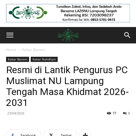
Home
Kabar Banom
Kabar Banom
Kabar Nahdliyin
Resmi di Lantik Pengurus PC
Muslimat NU Lampung
Tengah Masa Khidmat 2026-
2031
23/04/2026
77
0
Facebook
Twitter