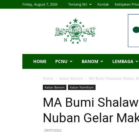
Friday, August 7, 2026
Tentang NU
Kontak
Kebijakan Priva
|
NU
Online
Lampung
Tengah
HOME
PCNU
BANOM
LEMBAGA
Home
Kabar Banom
MA Bumi Shalawat, Wates, B
Kabar Banom
Kabar Nahdliyin
MA Bumi Shalawa
Nuban Gelar Ma
29/07/2022