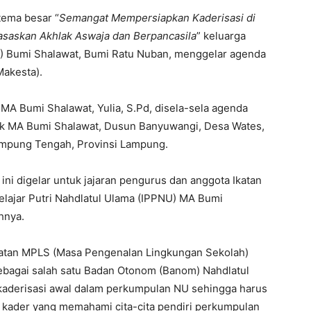
ema besar “
Semangat Mempersiapkan Kaderisasi di
asaskan Akhlak Aswaja dan Berpancasila
” keluarga
 ) Bumi Shalawat, Bumi Ratu Nuban, menggelar agenda
Makesta).
MA Bumi Shalawat, Yulia, S.Pd, disela-sela agenda
lek MA Bumi Shalawat, Dusun Banyuwangi, Desa Wates,
mpung Tengah, Provinsi Lampung.
ni digelar untuk jajaran pengurus dan anggota Ikatan
Pelajar Putri Nahdlatul Ulama (IPPNU) MA Bumi
hnya.
iatan MPLS (Masa Pengenalan Lingkungan Sekolah)
ebagai salah satu Badan Otonom (Banom) Nahdlatul
kaderisasi awal dalam perkumpulan NU sehingga harus
di kader yang memahami cita-cita pendiri perkumpulan