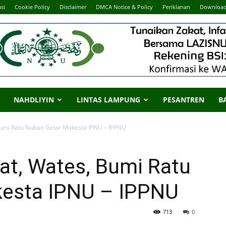
si
Cookie Policy
Disclaimer
DMCA Notice & Policy
Periklanan
Downloa
NAHDLIYIN
LINTAS LAMPUNG
PESANTREN
B
umi Ratu Nuban Gelar Makesta IPNU – IPPNU
t, Wates, Bumi Ratu
kesta IPNU – IPPNU
713
0